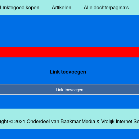
Linktegoed kopen
Artikelen
Alle dochterpagina's
Link toevoegen
Link toevoegen
ight © 2021 Onderdeel van
BaakmanMedia
&
Vrolijk Internet S